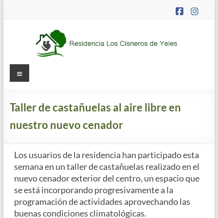
Saltar
al
contenido
Residencia
Menú
Los
Cisneros
Taller de castañuelas al aire libre en
nuestro nuevo cenador
Residencia
de
mayores
Los usuarios de la residencia han participado esta
concertada
semana en un taller de castañuelas realizado en el
y
nuevo cenador exterior del centro, un espacio que
apartamentos
se está incorporando progresivamente a la
tutelados
programación de actividades aprovechando las
buenas condiciones climatológicas.