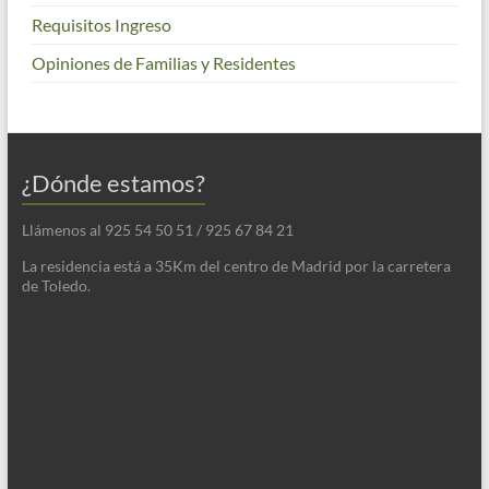
Requisitos Ingreso
Opiniones de Familias y Residentes
¿Dónde estamos?
Llámenos al 925 54 50 51 / 925 67 84 21
La residencia está a 35Km del centro de Madrid por la carretera
de Toledo.