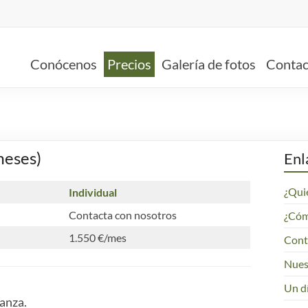
Conócenos
Precios
Galería de fotos
Contac
meses)
Enl
¿Qui
Individual
Contacta con nosotros
¿Cómo
1.550 €/mes
Cont
Nues
Un dí
ianza.