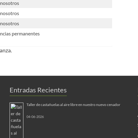
 nosotros
 nosotros
 nosotros
ancias permanentes
ianza.
Entradas Recientes
Taller de castañuelas al aire libre en nuestro nuevo cenador
04-06-2026