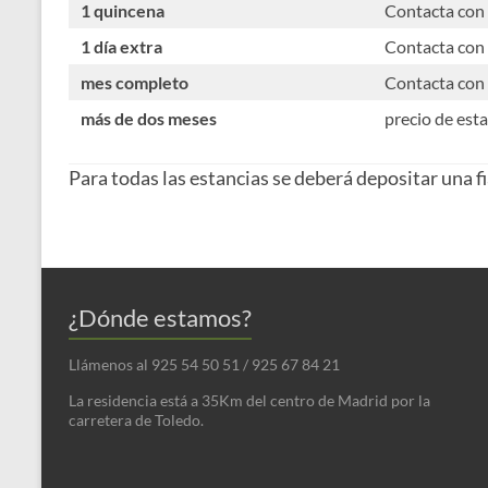
1 quincena
Contacta con
1 día extra
Contacta con
mes completo
Contacta con
más de dos meses
precio de est
Para todas las estancias se deberá depositar una f
¿Dónde estamos?
Llámenos al 925 54 50 51 / 925 67 84 21
La residencia está a 35Km del centro de Madrid por la
carretera de Toledo.