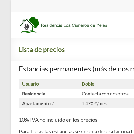
Saltar
al
contenido
Residencia
Los
Cisneros
Lista de precios
Residencia
de
Estancias permanentes (más de dos 
mayores
concertada
Usuario
Doble
y
Residencia
Contacta con nosotros
apartamentos
tutelados
Apartamentos*
1.470 €/mes
10% IVA no incluido en los precios.
Para todas las estancias se deberá depositar una f