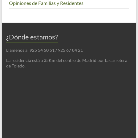
Opiniones de Familias y Residentes
¿Dónde estamos?
Llámenos al 925 54 50 51 / 925 67 84 21
La residencia está a 35Km del centro de Madrid por la carretera
de Toledo.