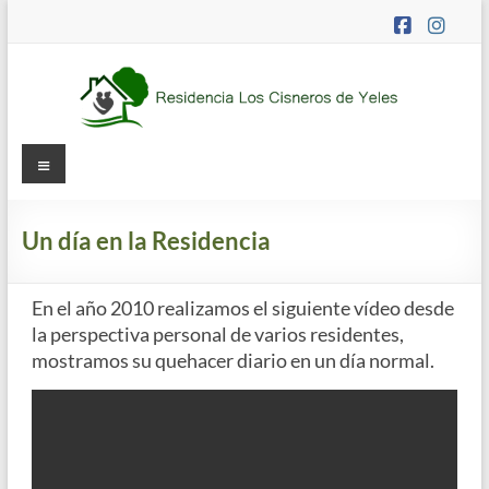
Saltar
al
contenido
Residencia
Menú
Los
Cisneros
Un día en la Residencia
Residencia
En el año 2010 realizamos el siguiente vídeo desde
de
la perspectiva personal de varios residentes,
mayores
mostramos su quehacer diario en un día normal.
concertada
y
apartamentos
tutelados