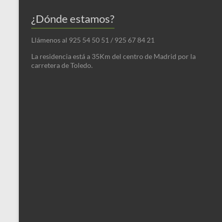
¿Dónde estamos?
Llámenos al 925 54 50 51 / 925 67 84 21
La residencia está a 35Km del centro de Madrid por la
carretera de Toledo.