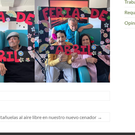
Trab
Requ
Opin
stañuelas al aire libre en nuestro nuevo cenador
→