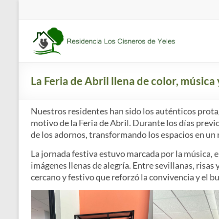
Saltar
al
contenido
Residencia
Los
Cisneros
La Feria de Abril llena de color, música
Residencia
de
Nuestros residentes han sido los auténticos prot
mayores
motivo de la Feria de Abril. Durante los días prev
concertada
de los adornos, transformando los espacios en un r
y
La jornada festiva estuvo marcada por la música, e
apartamentos
imágenes llenas de alegría. Entre sevillanas, ris
tutelados
cercano y festivo que reforzó la convivencia y el 