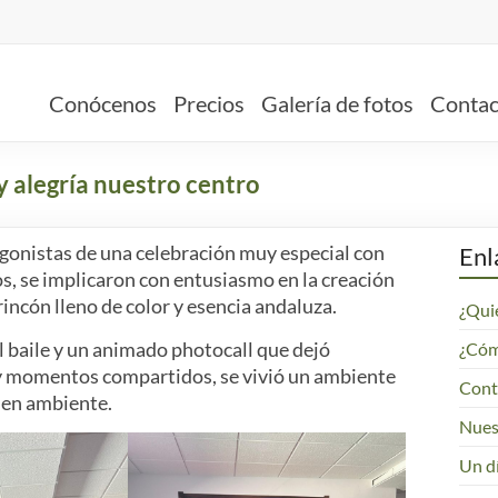
Conócenos
Precios
Galería de fotos
Contac
 y alegría nuestro centro
agonistas de una celebración muy especial con
Enl
ios, se implicaron con entusiasmo en la creación
incón lleno de color y esencia andaluza.
¿Qui
l baile y un animado photocall que dejó
¿Cómo
as y momentos compartidos, se vivió un ambiente
Cont
buen ambiente.
Nues
Un dí