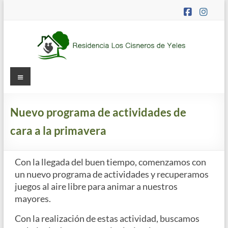
Saltar
al
contenido
Residencia
Menú
Los
Cisneros
Nuevo programa de actividades de
cara a la primavera
Residencia
de
mayores
Con la llegada del buen tiempo, comenzamos con
concertada
un nuevo programa de actividades y recuperamos
y
juegos al aire libre para animar a nuestros
apartamentos
mayores.
tutelados
Con la realización de estas actividad, buscamos