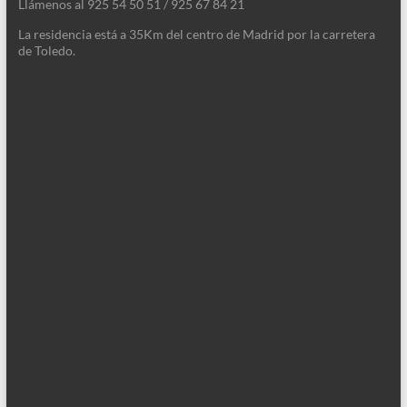
Llámenos al 925 54 50 51 / 925 67 84 21
La residencia está a 35Km del centro de Madrid por la carretera
de Toledo.