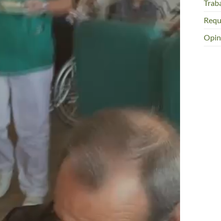
Trab
Requ
Opin