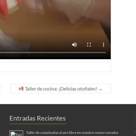
Taller de cocina: ¡Delicias otoñales!
→
Entradas Recientes
Taller de castañuelas al aire libre en nuestro nuevo cenador