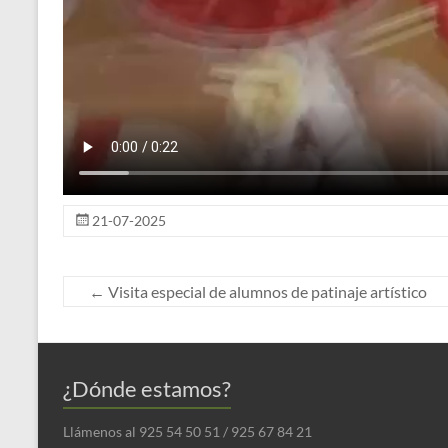
21-07-2025
←
Visita especial de alumnos de patinaje artístico
¿Dónde estamos?
Llámenos al 925 54 50 51 / 925 67 84 21