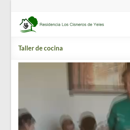
Saltar
al
contenido
Residencia
Los
Cisneros
Taller de cocina
Residencia
de
mayores
concertada
y
apartamentos
tutelados