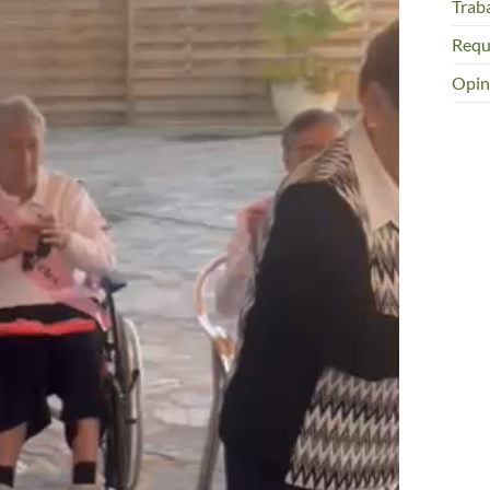
Trab
Requ
Opin