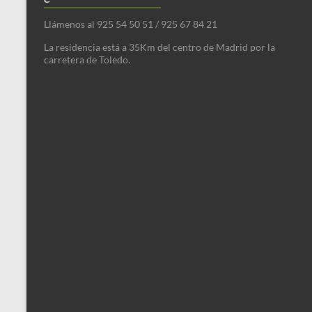
Llámenos al 925 54 50 51 / 925 67 84 21
La residencia está a 35Km del centro de Madrid por la
carretera de Toledo.