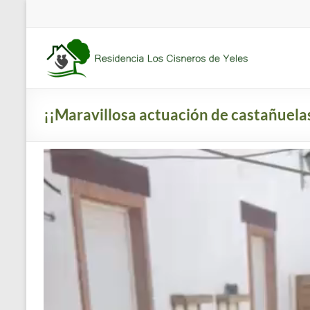
Saltar
al
contenido
Residencia
Los
Cisneros
¡¡Maravillosa actuación de castañuela
Residencia
de
mayores
concertada
y
apartamentos
tutelados