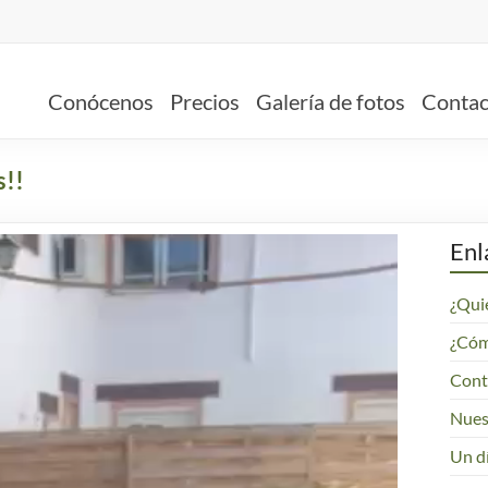
Conócenos
Precios
Galería de fotos
Contac
s!!
Enl
¿Qui
¿Cómo
Cont
Nues
Un dí