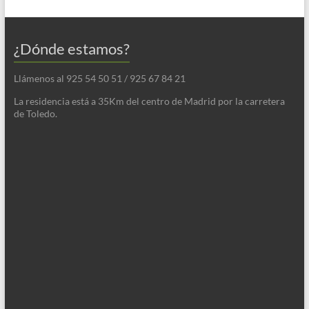
¿Dónde estamos?
Llámenos al 925 54 50 51 / 925 67 84 21
La residencia está a 35Km del centro de Madrid por la carretera
de Toledo.