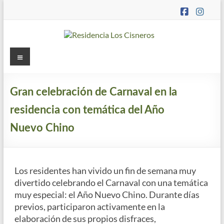
Saltar
al
contenido
Residencia
Menú
Los
Cisneros
Gran celebración de Carnaval en la
residencia con temática del Año
Residencia
de
Nuevo Chino
mayores
concertada
y
Los residentes han vivido un fin de semana muy
apartamentos
divertido celebrando el Carnaval con una temática
tutelados
muy especial: el Año Nuevo Chino. Durante días
previos, participaron activamente en la
elaboración de sus propios disfraces,