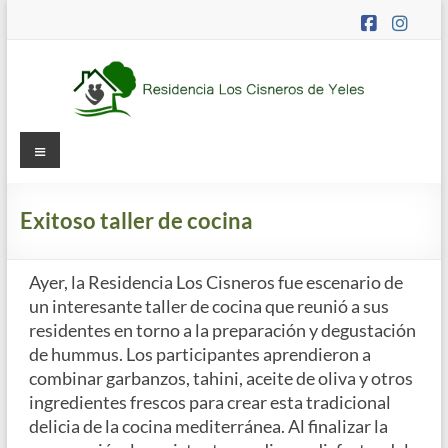
Saltar
al
contenido
Residencia
Menú
Los
Cisneros
Exitoso taller de cocina
Residencia
Ayer, la Residencia Los Cisneros fue escenario de
de
un interesante taller de cocina que reunió a sus
mayores
residentes en torno a la preparación y degustación
concertada
de hummus. Los participantes aprendieron a
y
combinar garbanzos, tahini, aceite de oliva y otros
apartamentos
ingredientes frescos para crear esta tradicional
tutelados
delicia de la cocina mediterránea. Al finalizar la